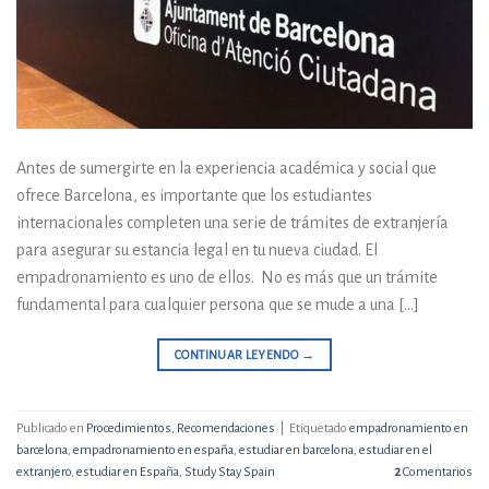
Antes de sumergirte en la experiencia académica y social que
ofrece Barcelona, es importante que los estudiantes
internacionales completen una serie de trámites de extranjería
para asegurar su estancia legal en tu nueva ciudad. El
empadronamiento es uno de ellos. No es más que un trámite
fundamental para cualquier persona que se mude a una […]
CONTINUAR LEYENDO
→
Publicado en
Procedimientos
,
Recomendaciones
|
Etiquetado
empadronamiento en
barcelona
,
empadronamiento en españa
,
estudiar en barcelona
,
estudiar en el
extranjero
,
estudiar en España
,
Study Stay Spain
2
Comentarios