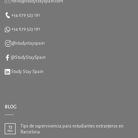
hello@studystayspain.com
+34 679 523 191
+34
679 523 191
@studystayspain
@StudyStaySpain
Study Stay Spain
BLOG
Tips de supervivencia para estudiantes extranjeros en
13
Nov
Barcelona