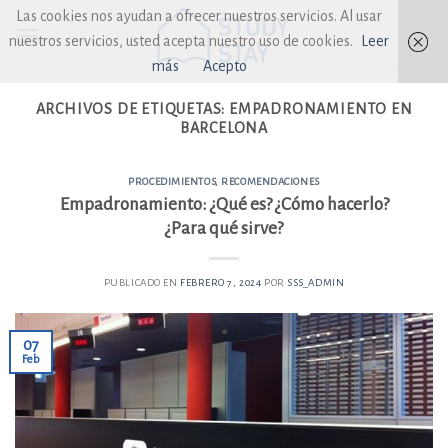
Skip
Las cookies nos ayudan a ofrecer nuestros servicios. Al usar
to
nuestros servicios, usted acepta nuestro uso de cookies.
Leer
content
más
Acepto
ARCHIVOS DE ETIQUETAS:
EMPADRONAMIENTO EN
BARCELONA
PROCEDIMIENTOS
,
RECOMENDACIONES
Empadronamiento: ¿Qué es? ¿Cómo hacerlo?
¿Para qué sirve?
PUBLICADO EN
FEBRERO 7, 2024
POR
SSS_ADMIN
07
Feb