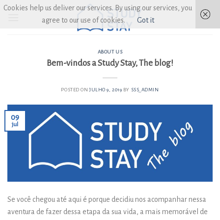
Skip
Cookies help us deliver our services. By using our services, you
to
agree to our use of cookies.
Got it
content
ABOUT US
Bem-vindos a Study Stay, The blog!
POSTED ON
JULHO 9, 2019
BY
SSS_ADMIN
09
jul
Se você chegou até aqui é porque decidiu nos acompanhar nessa
aventura de fazer dessa etapa da sua vida, a mais memorável de