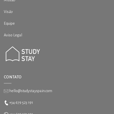
Miss
ão
Vis
ão
Equipe
Aviso Legal
CONTATO
hello@studystayspain.com
+34 679 523 191