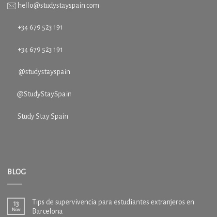
hello@studystayspain.com
+34 679 523 191
+34
679 523 191
@studystayspain
@StudyStaySpain
Study Stay Spain
BLOG
Tips de supervivencia para estudiantes extranjeros en
13
Nov
Barcelona