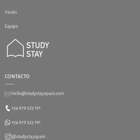
Visión
Equipo
CONTACTO
hello@studystayspain.com
+34 679 523 191
+34
679 523 191
@studystayspain