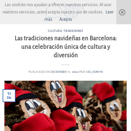
Skip
Las cookies nos ayudan a ofrecer nuestros servicios. Al usar
to
nuestros servicios, usted acepta nuestro uso de cookies.
Leer
content
más
Acepto
CULTURA
,
TRADICIONES
Las tradiciones navideñas en Barcelona:
una celebración única de cultura y
diversión
PUBLICADO EN
DICIEMBRE 11, 2024
POR
SSS_ADMIN
11
Dic