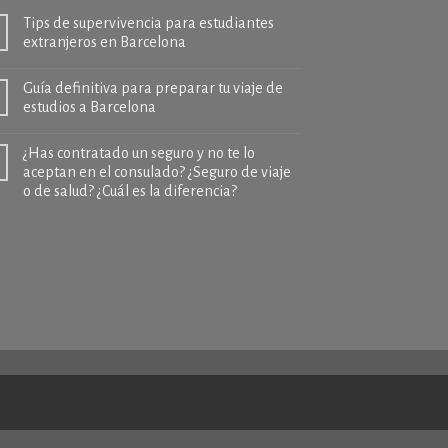
Tips de supervivencia para estudiantes
extranjeros en Barcelona
Guía definitiva para preparar tu viaje de
estudios a Barcelona
¿Has contratado un seguro y no te lo
aceptan en el consulado? ¿Seguro de viaje
o de salud? ¿Cuál es la diferencia?