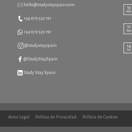
hello@studystayspain.com
13
Nov
+34 679 523 191
11
Sep
+34
679 523 191
@studystayspain
14
Jul
@StudyStaySpain
Study Stay Spain
Aviso Legal
Política de Privacidad
Política de Cookies